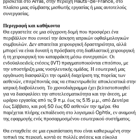
βρίσκεται στο Arras, στην περιοχή Hauts-de-France, στο
πλαίσιο μιας σύμβασης μισθωτής εργασίας ή μιας αυτοτελούς
συνεργασίας.
Περιγραφή και καθήκοντα
Θα εργαστείτε σε μια σύγχρονη δομή που προσφέρει ένα
περιβάλλον που ευνοεί την άσκηση ιατρικών οφθαλμολογικών
συμβουλών. Δεν απαιτείται χειρουργική δραστηριότητα, αλλά
μπορεί να είναι δυνατή η πρόσβαση στη διαθλαστική χειρουργική
ή τη χειρουργική του καταρράκτη μέσω συνεργατών. Οι
ενδοϋαλοειδείς ενέσεις (IVT) πραγματοποιούνται επιτόπου, με
την υποστήριξη μιας νοσηλευτικής ομάδας. Η εσωτερική μας
οργάνωση διασφαλίζει την ομαλή διαχείριση της πορείας των
ασθενών, επιτρέποντάς σας να επικεντρωθείτε αποκλειστικά στην
ιατρική διαβούλευση. Το χρονοδιάγραμμα έχει βελτιστοποιηθεί
για να διασφαλίσει την αποτελεσματικότητα και την άνεση, με
ωράριο εργασίας από τις 9 π.μ. έως τις 5.15 μ.μ., από Δευτέρα
έως Σάββατο, και ροή 50 έως 60 ασθενών την ημέρα. Θα
παρέχεται πλήρης εκπαίδευση στο λογισμικό Ophtix, εν αναμονή
της εφαρμογής ενός προσαρμοσμένου εσωτερικού συστήματος.
Θα ενταχθείτε σε μια εγκατάσταση που είναι καθιερωμένη στην
τοπική της περιοχή, κοντά σε πολλές ανέσεις και εύκολα